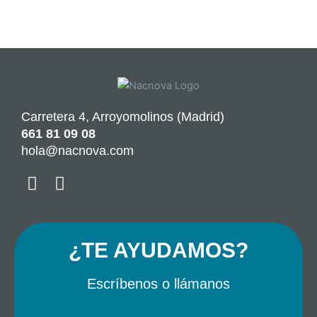
Carretera 4, Arroyomolinos (Madrid)
661 81 09 08
hola@nacnova.com
F
I
a
n
c
s
e
t
¿TE AYUDAMOS?
b
a
o
g
Escríbenos o llámanos
o
r
k
a