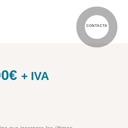
CONTACTA
00
€
+ IVA