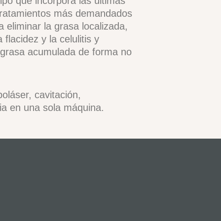
po que incorpora las últimas
3 tratamientos más demandados
a eliminar la grasa localizada,
flacidez y la celulitis y
a grasa acumulada de forma no
poláser, cavitación,
ia en una sola máquina.