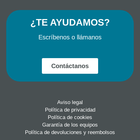
c
s
e
t
¿TE AYUDAMOS?
b
a
o
g
Escríbenos o llámanos
o
r
k
a
m
Contáctanos
Aviso legal
Política de privacidad
Política de cookies
Garantía de los equipos
Política de devoluciones y reembolsos