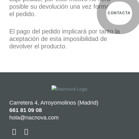
posible su devolución una vez formalizado
el pedido.
CONTACTA
El pago del pedido implicará por tanto la
aceptación de esta imposibilidad de
devolver el producto.
Carretera 4, Arroyomolinos (Madrid)
661 81 09 08
hola@nacnova.com
F
I
a
n