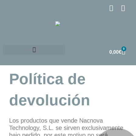
Ir
F
I
al
a
n
contenido
c
s
e
t
b
a
o
g
0
Carr
o
r
0,00
€
k
a
HAZTE DISTRIBUIDOR
m
Política de
devolución
Los productos que vende Nacnova
Technology, S.L. se sirven exclusivamente
bajo pedido, por este motivo no será