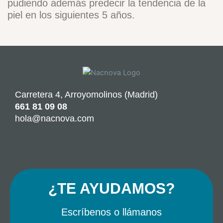
pudiendo además predecir la tendencia de la
piel en los siguientes 5 años.
Carretera 4, Arroyomolinos (Madrid)
661 81 09 08
hola@nacnova.com
F
I
a
n
c
s
e
t
¿TE AYUDAMOS?
b
a
o
g
Escríbenos o llámanos
o
r