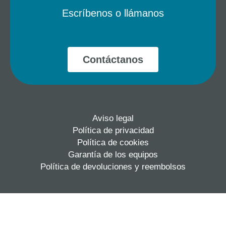
o
g
Escríbenos o llámanos
o
r
k
a
m
Contáctanos
Aviso legal
Política de privacidad
Política de cookies
Garantía de los equipos
Política de devoluciones y reembolsos