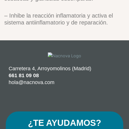
– Inhibe la reacción inflamatoria y activa el
sistema antiinflamatorio y de reparación.
Carretera 4, Arroyomolinos (Madrid)
661 81 09 08
hola@nacnova.com
F
I
a
n
c
s
e
t
¿TE AYUDAMOS?
b
a